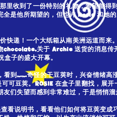
的家人那里收到了一份特别的礼物，希望能
全是他所期望的，但也许 Rosie 和她
到特价快递！一个大纸箱从南美洲远道而来。A
hocolate.关于 Archie 送货的消
l 上庆祝盒子的盛大开幕。
盒子，看到……奇怪的干豆荚时，兴奋情绪高涨
们是可可豆荚。ROSIE 在盒子里翻找，展开
朋友们失望而感到非常难过，于是悄悄溜
LY 一起查看说明书，看看他们如何将豆荚变