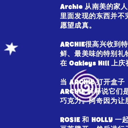
Archie 从南美
里面发现的东西并不完
愿望成真。
ARCHIE很高兴收
鲜、最美味的特别礼物c
在 Oakleys Hil
当 ARCHIE 打开
ARCHIE 解释说它
巧克力。阿奇因为让
ROSIE 和 HOL