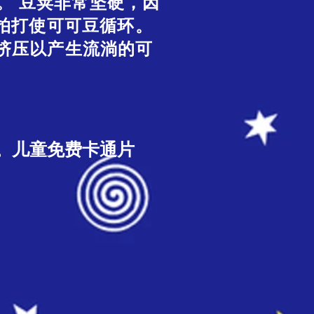
。 豆荚非常坚硬，因
力拍打使可可豆循环。
筛子挤压以产生流淌的可
。儿童免费卡通片