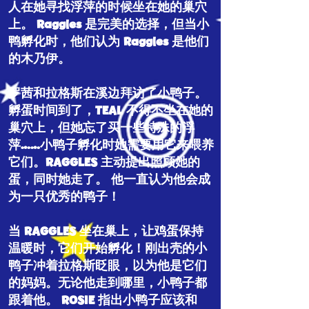
人在她寻找浮萍的时候坐在她的巢穴
上。 Raggles 是完美的选择，但当小
鸭孵化时，他们认为 Raggles 是他们
的木乃伊。
罗茜和拉格斯在溪边拜访了小鸭子。
孵蛋时间到了，TEAL 不得不坐在她的
巢穴上，但她忘了买一些特殊的浮
萍……小鸭子孵化时她需要用它来喂养
它们。RAGGLES 主动提出照顾她的
蛋，同时她走了。 他一直认为他会成
为一只优秀的鸭子！
当 RAGGLES 坐在巢上，让鸡蛋保持
温暖时，它们开始孵化！刚出壳的小
鸭子冲着拉格斯眨眼，以为他是它们
的妈妈。无论他走到哪里，小鸭子都
跟着他。 ROSIE 指出小鸭子应该和